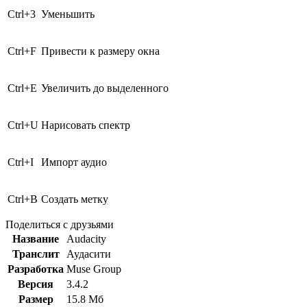
Ctrl
+
3
Уменьшить
Ctrl
+
F
Привести к размеру окна
Ctrl
+
E
Увеличить до выделенного
Ctrl
+
U
Нарисовать спектр
Ctrl
+
I
Импорт аудио
Ctrl
+
B
Создать метку
Поделиться с друзьями
Название
Audacity
Транслит
Аудасити
Разработка
Muse Group
Версия
3.4.2
Размер
15.8 Мб